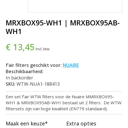
MRXBOX95-WH1 | MRXBOX95AB-
WH1
€ 13,45
Incl. btw
f’air filters geschikt voor:
NUAIRE
Beschikbaarheid:
In backorder
SKU:
WTW-NUA1-188413
Een set f'air WTW filters voor de Nuaire MMRXBOX95-
WH1 & MRXBOX95AB-WH1 bestaat uit 2 filters . De WTW
filtersets zijn van hoge kwaliteit (EN779 standaard).
Maak een keuze*
Extra opties