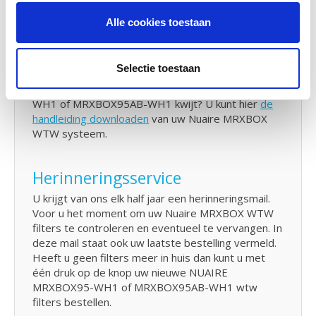
daarna nooit meer de verkeerde filters bestelt.
Alle cookies toestaan
Handleiding Nuaire MRXBOX95-
WH1 en MRXBOX95AB-WH1
Selectie toestaan
Bent u de handleiding van de NUAIRE MRXBOX95-
WH1 of MRXBOX95AB-WH1 kwijt? U kunt hier
de
handleiding downloaden
van uw Nuaire MRXBOX
WTW systeem.
Herinneringsservice
U krijgt van ons elk half jaar een herinneringsmail.
Voor u het moment om uw Nuaire MRXBOX WTW
filters te controleren en eventueel te vervangen. In
deze mail staat ook uw laatste bestelling vermeld.
Heeft u geen filters meer in huis dan kunt u met
één druk op de knop uw nieuwe NUAIRE
MRXBOX95-WH1 of MRXBOX95AB-WH1 wtw
filters bestellen.