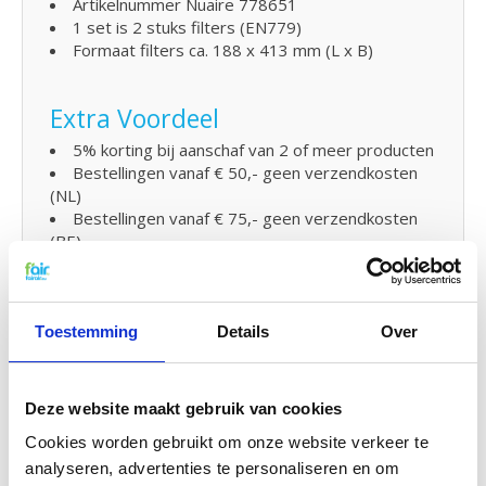
Artikelnummer Nuaire 778651
1 set is 2 stuks filters (EN779)
Formaat filters ca. 188 x 413 mm (L x B)
Extra Voordeel
5% korting bij aanschaf van 2 of meer producten
Bestellingen vanaf € 50,- geen verzendkosten
(NL)
Bestellingen vanaf € 75,- geen verzendkosten
(BE)
WTW Filters wisselen en klein
onderhoud
Toestemming
Details
Over
De WTW filters van fairair voor de NUAIRE
MRXBOX95-WH1 en MRXBOX95AB-WH1 kunt u
Deze website maakt gebruik van cookies
eenvoudig zelf vervangen en in uw WTW unit
plaatsen. Bekijk hiervoor onze handleiding om uw
Cookies worden gebruikt om onze website verkeer te
WTW filter te vervangen. U kunt zelf ook eenvoudig
analyseren, advertenties te personaliseren en om
klein onderhoud
uitvoeren door uw systeem