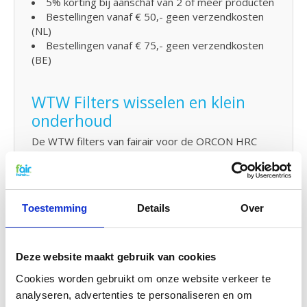
5% korting bij aanschaf van 2 of meer producten
Bestellingen vanaf € 50,- geen verzendkosten
(NL)
Bestellingen vanaf € 75,- geen verzendkosten
(BE)
WTW Filters wisselen en klein
onderhoud
De WTW filters van fairair voor de ORCON HRC
350/450 VENTIFLOW kunt op eenvoudig zelf
vervangen en in uw WTW unit plaatsen. Bekijk
hiervoor
de handleiding
om uw WTW filter te
vervangen. U kunt ook eenvoudig
klein onderhoud
Toestemming
Details
Over
zelf uitvoeren door uw systeem met
probiotica
tussendoor te reinigen.
Deze website maakt gebruik van cookies
G4 Kwaliteit voor een G3 prijs
Cookies worden gebruikt om onze website verkeer te
f'air G3 filters hebben een afvangst van 92%. De
analyseren, advertenties te personaliseren en om
afvangtst van G3 filters volgens de gestelde