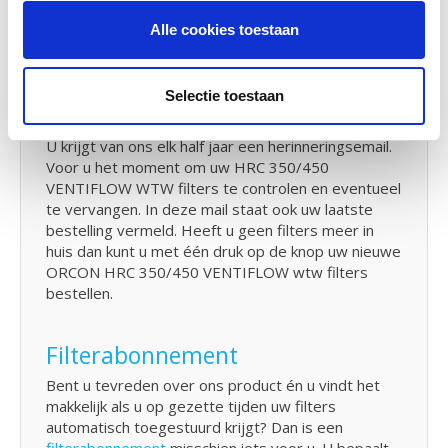
Bent u de handleiding van de ORCON HRC 350/450
Alle cookies toestaan
VENTIFLOW? U kunt hier de handleiding
downloaden
van uw Orcon WTW systeem.
Selectie toestaan
Herinneringsservice
U krijgt van ons elk half jaar een herinneringsemail.
Voor u het moment om uw HRC 350/450
VENTIFLOW WTW filters te controlen en eventueel
te vervangen. In deze mail staat ook uw laatste
bestelling vermeld. Heeft u geen filters meer in
huis dan kunt u met één druk op de knop uw nieuwe
ORCON HRC 350/450 VENTIFLOW wtw filters
bestellen.
Filterabonnement
Bent u tevreden over ons product én u vindt het
makkelijk als u op gezette tijden uw filters
automatisch toegestuurd krijgt? Dan is een