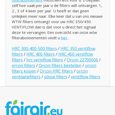
filterabonnement
misschien iets voor u. U bepaalt
zelf hoe vaak per jaar u de filters wilt ontvangen. 1,
2 , 3 of 4 keer per jaar. U heeft er dan geen
omkijken meer naar. Elke keer dat u van ons nieuwe
WTW filters ontvangt voor uw HRC 350/450
VENTIFLOW dan is dat voor u direct het signaal
deze te vervangen. Een overzicht van onze wtw
filterabonnementen vindt u
hier
.
HRC 300-400-500 filters
/
HRC 350 ventiflow
filters
/
HRC 400 filters
/
HRC 450 ventiflow
filters
/
hrc ventiflow filters
/
Orcon 22700006
/
orcon filters
/
Orcon filters bestellen
/
orcon
filters kopen
/
Orcon HRC filters
/
orcon
ventilatiefilters
/
plisse filters
/
ventiflow filters