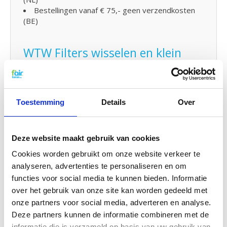
Bestellingen vanaf € 75,- geen verzendkosten
(BE)
WTW Filters wisselen en klein
onderhoud
De WTW filters van fairair voor de Orcon HRV 275
kunt op eenvoudig zelf vervangen en in uw WTW
unit plaatsen. Bekijk hiervoor
de handleiding
om uw
Toestemming
Details
Over
WTW filter te vervangen. U kunt ook eenvoudig
klein onderhoud
zelf uitvoeren door uw systeem
met
probiotica
tussendoor te reinigen. Lees hier
Deze website maakt gebruik van cookies
hoe.
Cookies worden gebruikt om onze website verkeer te
analyseren, advertenties te personaliseren en om
G4 Kwaliteit voor een G3 prijs
functies voor social media te kunnen bieden. Informatie
over het gebruik van onze site kan worden gedeeld met
f'air G3 filters hebben een afvangst van 92%. De
afvangtst van G3 filters volgens de gestelde
onze partners voor social media, adverteren en analyse.
EN779 normering moet tussen de 80% en 90%
Deze partners kunnen de informatie combineren met de
zijn. Dat betekent concreet dat f'air G3 filters een
informatie die is verzameld op basis van uw gebruik van