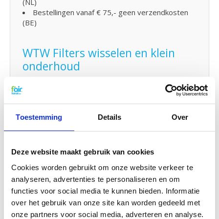
(NL)
Bestellingen vanaf € 75,- geen verzendkosten
(BE)
WTW Filters wisselen en klein
onderhoud
De WTW filters van fairair voor de ORCON WTU
250 EC-E kunt op eenvoudig zelf vervangen en in
uw WTW unit plaatsen. Bekijk hiervoor
de
handleiding
om uw WTW filter te vervangen. U kunt
Toestemming
Details
Over
ook eenvoudig
klein onderhoud
zelf uitvoeren door
uw systeem met
probiotica
tussendoor te reinigen.
Deze website maakt gebruik van cookies
G4 Kwaliteit voor een G3 prijs
Cookies worden gebruikt om onze website verkeer te
f'air G3 filters hebben een afvangst van 92%. De
analyseren, advertenties te personaliseren en om
afvangtst van G3 filters volgens de gestelde
functies voor social media te kunnen bieden. Informatie
EN779 normering moet tussen de 80% en 90%
over het gebruik van onze site kan worden gedeeld met
zijn. Dat betekent concreet dat f'air G3 filters een
onze partners voor social media, adverteren en analyse.
hogere efficiency hebben en dus meer vuil