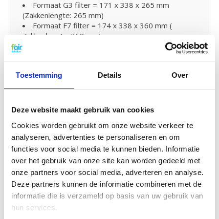
Formaat G3 filter = 171 x 338 x 265 mm
(Zakkenlengte: 265 mm)
Formaat F7 filter = 174 x 338 x 360 mm (
Zakkenlengte: 360 mm)
Extra Voordeel
Toestemming
Details
Over
5% korting bij aanschaf van 2 of meer producten
Bestellingen vanaf € 50,- geen verzendkosten
(NL)
Deze website maakt gebruik van cookies
Bestellingen vanaf € 75,- geen verzendkosten
(BE)
Cookies worden gebruikt om onze website verkeer te
analyseren, advertenties te personaliseren en om
Filterklassen en normeringen
functies voor social media te kunnen bieden. Informatie
over het gebruik van onze site kan worden gedeeld met
Alles over filterklassen en normeringen. Het
onze partners voor social media, adverteren en analyse.
verschil tussen G4 en F7. lees hier alles over
Deze partners kunnen de informatie combineren met de
filterklassen en normeringen.
informatie die is verzameld op basis van uw gebruik van
hun services.
Verwijderbare sticker