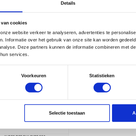
Details
ALDES DEE FLY met bypass
ALDES DEE FLY CUBE 300
 van cookies
€45,95
€49,50
€55,95
€64,
nze website verkeer te analyseren, advertenties te personalise
n. Informatie over het gebruik van onze site kan worden gedeel
analyse. Deze partners kunnen de informatie combineren met de 
 hun services.
Voorkeuren
Statistieken
Selectie toestaan
A