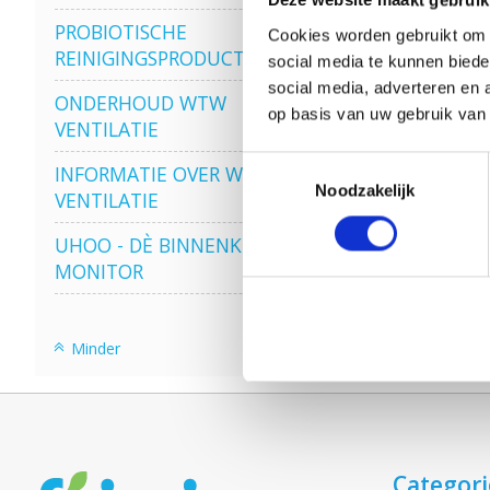
Deze website maakt gebruik
PROBIOTISCHE
Cookies worden gebruikt om o
REINIGINGSPRODUCTEN
social media te kunnen biede
social media, adverteren en 
ONDERHOUD WTW
op basis van uw gebruik van
VENTILATIE
Toestemmingsselectie
INFORMATIE OVER WTW
Noodzakelijk
VENTILATIE
UHOO - DÈ BINNENKLIMAAT
MONITOR
Minder
Categor