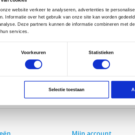
 van cookies
nze website verkeer te analyseren, advertenties te personalise
n. Informatie over het gebruik van onze site kan worden gedeel
AVENT R150 - AR150
AVENT R100 - AR1
analyse. Deze partners kunnen de informatie combineren met de 
€21,45
€21,45
 hun services.
Voorkeuren
Statistieken
Selectie toestaan
A
ieën
Mijn account