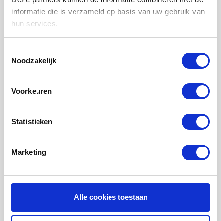
LUCHTVERWARMING FILTERS
informatie die is verzameld op basis van uw gebruik van
hun services.
FILTERDOEKEN / MATTEN
ZAKKENFILTERS
Toestemmingsselectie
Noodzakelijk
KEGELFILTERS - CONISCHE FILTERS
PROBIOTISCHE REINIGINGSPRODUCTEN
Voorkeuren
ONDERHOUD WTW VENTILATIE
INFORMATIE OVER WTW VENTILATIE
Statistieken
UHOO - DÈ BINNENKLIMAAT MONITOR
Marketing
Mijn account
Registreren
Mijn bestellingen
Alle cookies toestaan
Mijn tickets