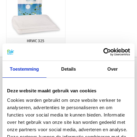
HRWC 325
€13,95
Toestemming
Details
Over
Deze website maakt gebruik van cookies
Cookies worden gebruikt om onze website verkeer te
analyseren, advertenties te personaliseren en om
functies voor social media te kunnen bieden. Informatie
over het gebruik van onze site kan worden gedeeld met
Categorieën
onze partners voor social media, adverteren en analyse.
WTW FILTERS
Deze partners kunnen de informatie combineren met de