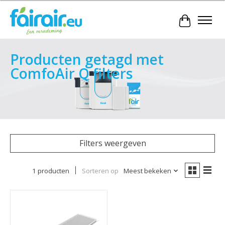
Winkelwa
Producten getagd met
ComfoAir Q filters
Filters weergeven
1 producten
Sorteren op
Meest bekeken