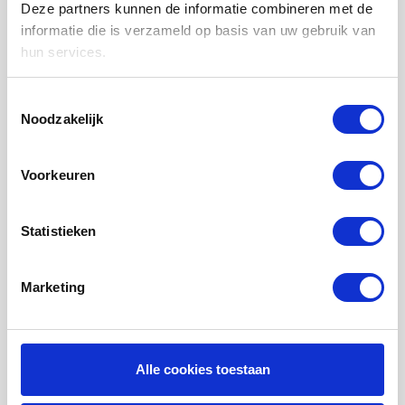
WTW FILTERS
Deze partners kunnen de informatie combineren met de
informatie die is verzameld op basis van uw gebruik van
LUCHTVERWARMING FILTERS
hun services.
FILTERDOEKEN / MATTEN
ZAKKENFILTERS
Toestemmingsselectie
Noodzakelijk
KEGELFILTERS - CONISCHE FILTERS
PROBIOTISCHE REINIGINGSPRODUCTEN
Voorkeuren
ONDERHOUD WTW VENTILATIE
INFORMATIE OVER WTW VENTILATIE
Statistieken
UHOO - DÈ BINNENKLIMAAT MONITOR
Marketing
Mijn account
Registreren
Mijn bestellingen
Alle cookies toestaan
Mijn tickets