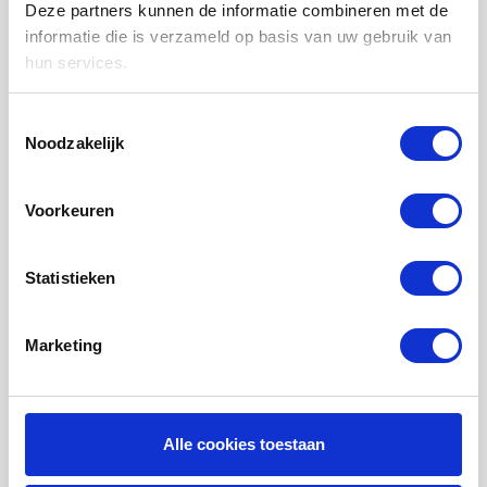
WTW FILTERS
Deze partners kunnen de informatie combineren met de
informatie die is verzameld op basis van uw gebruik van
LUCHTVERWARMING FILTERS
hun services.
FILTERDOEKEN / MATTEN
ZAKKENFILTERS
Toestemmingsselectie
Noodzakelijk
KEGELFILTERS - CONISCHE FILTERS
PROBIOTISCHE REINIGINGSPRODUCTEN
Voorkeuren
ONDERHOUD WTW VENTILATIE
INFORMATIE OVER WTW VENTILATIE
Statistieken
UHOO - DÈ BINNENKLIMAAT MONITOR
Marketing
Mijn account
Registreren
Mijn bestellingen
Alle cookies toestaan
Mijn tickets