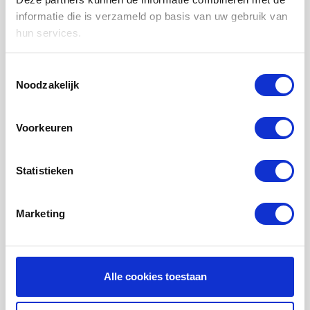
LUCHTVERWARMING FILTERS
informatie die is verzameld op basis van uw gebruik van
hun services.
FILTERDOEKEN / MATTEN
ZAKKENFILTERS
Toestemmingsselectie
Noodzakelijk
KEGELFILTERS - CONISCHE FILTERS
PROBIOTISCHE REINIGINGSPRODUCTEN
Voorkeuren
ONDERHOUD WTW VENTILATIE
INFORMATIE OVER WTW VENTILATIE
Statistieken
UHOO - DÈ BINNENKLIMAAT MONITOR
Marketing
Mijn account
Registreren
Mijn bestellingen
Alle cookies toestaan
Mijn tickets