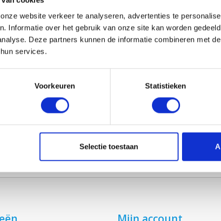
 van cookies
nze website verkeer te analyseren, advertenties te personalise
n. Informatie over het gebruik van onze site kan worden gedeel
NT-AXIA ECONIQ 375 / 450 / 600
analyse. Deze partners kunnen de informatie combineren met de 
€29,75
 hun services.
Voorkeuren
Statistieken
Selectie toestaan
A
ieën
Mijn account