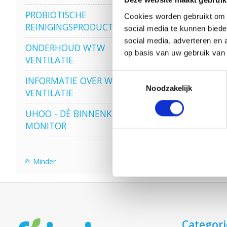
Deze website maakt gebruik
PROBIOTISCHE
Cookies worden gebruikt om o
REINIGINGSPRODUCTEN
social media te kunnen biede
VE
social media, adverteren en 
ONDERHOUD WTW
op basis van uw gebruik van
VENTILATIE
Toestemmingsselectie
INFORMATIE OVER WTW
Noodzakelijk
VENTILATIE
UHOO - DÈ BINNENKLIMAAT
MONITOR
Minder
Categor