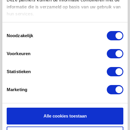
LUCHTVERWARMING FILTERS
informatie die is verzameld op basis van uw gebruik van
hun services.
FILTERDOEKEN / MATTEN
ZAKKENFILTERS
Toestemmingsselectie
Noodzakelijk
KEGELFILTERS - CONISCHE FILTERS
PROBIOTISCHE REINIGINGSPRODUCTEN
Voorkeuren
ONDERHOUD WTW VENTILATIE
INFORMATIE OVER WTW VENTILATIE
Statistieken
UHOO - DÈ BINNENKLIMAAT MONITOR
Marketing
Mijn account
Registreren
Mijn bestellingen
Alle cookies toestaan
Mijn tickets