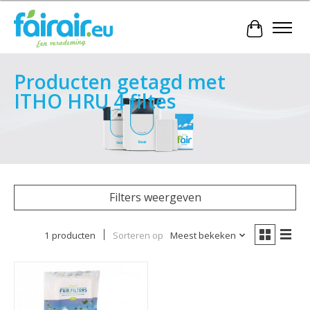
Winkelwa
Producten getagd met
ITHO HRU 4 filtes
Filters weergeven
1 producten
Sorteren op
Meest bekeken