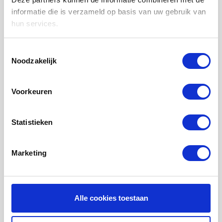
LUCHTVERWARMING FILTERS
informatie die is verzameld op basis van uw gebruik van
hun services.
FILTERDOEKEN / MATTEN
ZAKKENFILTERS
Toestemmingsselectie
Noodzakelijk
KEGELFILTERS - CONISCHE FILTERS
PROBIOTISCHE REINIGINGSPRODUCTEN
Voorkeuren
ONDERHOUD WTW VENTILATIE
INFORMATIE OVER WTW VENTILATIE
Statistieken
UHOO - DÈ BINNENKLIMAAT MONITOR
Marketing
Mijn account
Registreren
Mijn bestellingen
Alle cookies toestaan
Mijn tickets