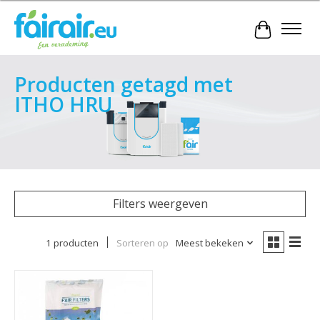
Winkelwa
Producten getagd met
ITHO HRU
Filters weergeven
1 producten
Sorteren op
Meest bekeken