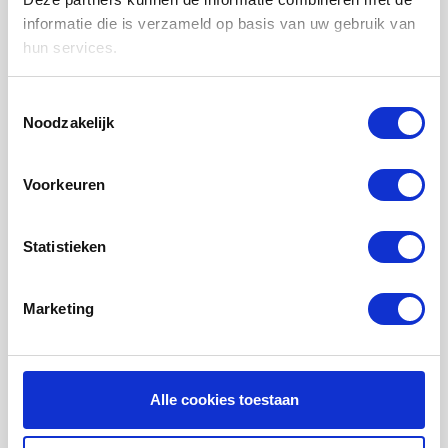
LUCHTVERWARMING FILTERS
informatie die is verzameld op basis van uw gebruik van
hun services.
FILTERDOEKEN / MATTEN
ZAKKENFILTERS
Toestemmingsselectie
Noodzakelijk
KEGELFILTERS - CONISCHE FILTERS
PROBIOTISCHE REINIGINGSPRODUCTEN
Voorkeuren
ONDERHOUD WTW VENTILATIE
INFORMATIE OVER WTW VENTILATIE
Statistieken
UHOO - DÈ BINNENKLIMAAT MONITOR
Marketing
Mijn account
Registreren
Mijn bestellingen
Alle cookies toestaan
Mijn tickets