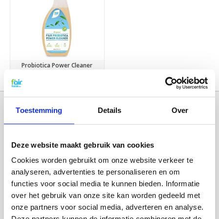
Probiotica Power Cleaner
€13,95
€15,95
Toestemming
Details
Over
Deze website maakt gebruik van cookies
Cookies worden gebruikt om onze website verkeer te
analyseren, advertenties te personaliseren en om
functies voor social media te kunnen bieden. Informatie
over het gebruik van onze site kan worden gedeeld met
Categorieën
onze partners voor social media, adverteren en analyse.
WTW FILTERS
Deze partners kunnen de informatie combineren met de