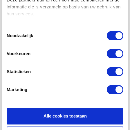
LUCHTVERWARMING FILTERS
informatie die is verzameld op basis van uw gebruik van
hun services.
FILTERDOEKEN / MATTEN
ZAKKENFILTERS
Toestemmingsselectie
Noodzakelijk
KEGELFILTERS - CONISCHE FILTERS
PROBIOTISCHE REINIGINGSPRODUCTEN
Voorkeuren
ONDERHOUD WTW VENTILATIE
INFORMATIE OVER WTW VENTILATIE
Statistieken
UHOO - DÈ BINNENKLIMAAT MONITOR
Marketing
Mijn account
Registreren
Mijn bestellingen
Alle cookies toestaan
Mijn tickets