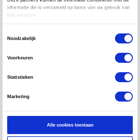
LUCHTVERWARMING FILTERS
informatie die is verzameld op basis van uw gebruik van
hun services.
FILTERDOEKEN / MATTEN
ZAKKENFILTERS
Toestemmingsselectie
Noodzakelijk
KEGELFILTERS - CONISCHE FILTERS
PROBIOTISCHE REINIGINGSPRODUCTEN
Voorkeuren
ONDERHOUD WTW VENTILATIE
INFORMATIE OVER WTW VENTILATIE
Statistieken
UHOO - DÈ BINNENKLIMAAT MONITOR
Marketing
Mijn account
Registreren
Mijn bestellingen
Alle cookies toestaan
Mijn tickets