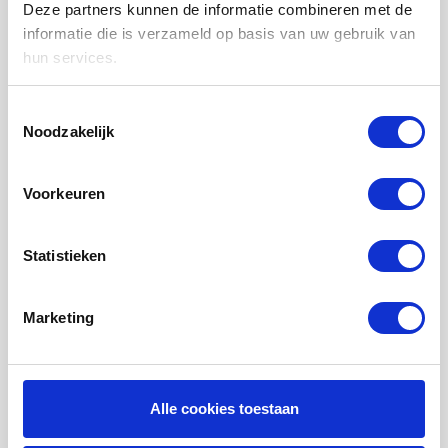
WTW FILTERS
Deze partners kunnen de informatie combineren met de
informatie die is verzameld op basis van uw gebruik van
LUCHTVERWARMING FILTERS
hun services.
FILTERDOEKEN / MATTEN
ZAKKENFILTERS
Toestemmingsselectie
Noodzakelijk
KEGELFILTERS - CONISCHE FILTERS
PROBIOTISCHE REINIGINGSPRODUCTEN
Voorkeuren
ONDERHOUD WTW VENTILATIE
INFORMATIE OVER WTW VENTILATIE
Statistieken
UHOO - DÈ BINNENKLIMAAT MONITOR
Marketing
Mijn account
Registreren
Mijn bestellingen
Alle cookies toestaan
Mijn tickets