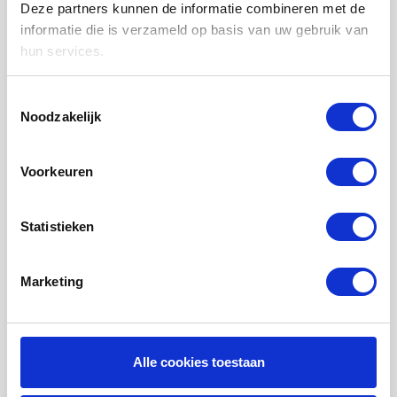
WTW FILTERS
Deze partners kunnen de informatie combineren met de
informatie die is verzameld op basis van uw gebruik van
LUCHTVERWARMING FILTERS
hun services.
FILTERDOEKEN / MATTEN
ZAKKENFILTERS
Toestemmingsselectie
Noodzakelijk
KEGELFILTERS - CONISCHE FILTERS
PROBIOTISCHE REINIGINGSPRODUCTEN
Voorkeuren
ONDERHOUD WTW VENTILATIE
INFORMATIE OVER WTW VENTILATIE
Statistieken
UHOO - DÈ BINNENKLIMAAT MONITOR
Marketing
Mijn account
Registreren
Mijn bestellingen
Alle cookies toestaan
Mijn tickets