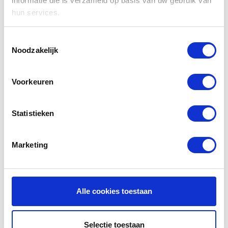
informatie die is verzameld op basis van uw gebruik van
afvang van G3 filters moet volgens de gestelde
hun services.
EN779 normering tussen de 80% en 90% zijn. Dat
betekent concreet dat f'air G3 filters een hogere
Toestemmingsselectie
efficiency hebben en dus meer vuil afvangen dan de
Noodzakelijk
normering voorschrijft. U bent dus verzekerd van
hoge kwaliteit filters voor een scherpe prijs. Lees
hier alles over
filterklassen
en normeringen.
Voorkeuren
Verwijderbare sticker
Statistieken
Bij uw f'air WTW filters van fairair krijgt u een
handige sticker bijgeleverd waarop het type en
merk van uw WTW filter staat. Deze sticker kunt u
Marketing
op uw WTW unit plakken zodat u altijd weet welke
filters u moet bestellen. Wel zo handig omdat u
daarna zeker nooit meer de verkeerde filters
bestelt.
Alle cookies toestaan
Handleiding Ubbink WTW
Selectie toestaan