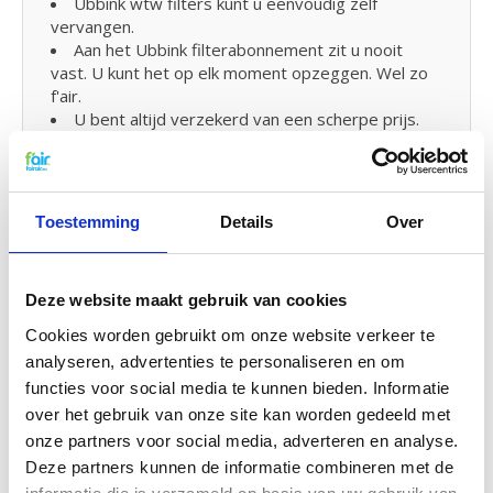
Ubbink wtw filters kunt u eenvoudig zelf
vervangen.
Aan het Ubbink filterabonnement zit u nooit
vast. U kunt het op elk moment opzeggen. Wel zo
f'air.
U bent altijd verzekerd van een scherpe prijs.
WTW Filters wisselen en klein
onderhoud
Toestemming
Details
Over
De WTW filters van fairair voor de Ubbink kunt op
eenvoudig zelf vervangen en in uw WTW unit
plaatsen. Bekijk hiervoor
de handleiding
om uw
Deze website maakt gebruik van cookies
WTW filter te vervangen. U kunt zelf ook eenvoudig
Cookies worden gebruikt om onze website verkeer te
klein onderhoud
uitvoeren door uw systeem
analyseren, advertenties te personaliseren en om
tussendoor met
probiotica
te reinigen.
functies voor social media te kunnen bieden. Informatie
over het gebruik van onze site kan worden gedeeld met
onze partners voor social media, adverteren en analyse.
G4 Kwaliteit voor een G3 prijs
Deze partners kunnen de informatie combineren met de
f'air G3 filters hebben een afvang van 92%. De