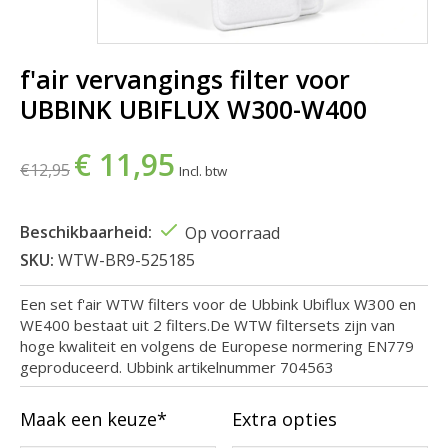
f'air vervangings filter voor
UBBINK UBIFLUX W300-W400
€ 11,95
€12,95
Incl. btw
Beschikbaarheid:
Op voorraad
SKU:
WTW-BR9-525185
Een set f'air WTW filters voor de Ubbink Ubiflux W300 en
WE400 bestaat uit 2 filters.De WTW filtersets zijn van
hoge kwaliteit en volgens de Europese normering EN779
geproduceerd. Ubbink artikelnummer 704563
Maak een keuze*
Extra opties