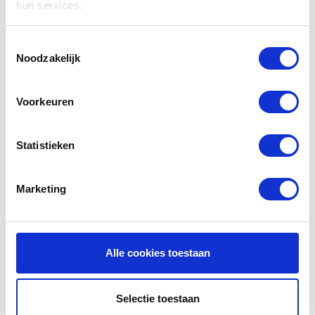
hun services.
scherpe prijs. lees hier alles over
filterklassen
en
normeringen.
Toestemmingsselectie
Noodzakelijk
Verwijderbare sticker
Bij uw f'air WTW filters van fairair krijgt u een
Voorkeuren
handige sticker bijgeleverd waarop uw het type en
merk van uw WTW filter staat. Deze sticker kunt u
op uw Ubiflux W300 - W400 WTW unit plakken
Statistieken
zodat u altijd weet welke filters u moet bestellen.
Wel zo handig dat u daarna nooit meer de
verkeerde filters bestelt.
Marketing
Handleiding Ubbink Ubiflux
W300 - W400
Alle cookies toestaan
Bent u de handleiding van de Ubiflux W300 -
W400? U kunt
hier
de handleiding downloaden van
uw Ubbink WTW systeem.
Selectie toestaan