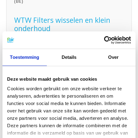
(BE)
WTW Filters wisselen en klein
onderhoud
De WTW filters van fairair voor de Ubiflux W300 -
W400 kunt op eenvoudig zelf vervangen en in uw
WTW unit plaatsen. Bekijk hiervoor
de handleiding
om uw WTW filter te vervangen. U kunt ook
Toestemming
Details
Over
eenvoudig
klein onderhoud
zelf uitvoeren door uw
systeem met
probiotica
tussendoor te reinigen.
Deze website maakt gebruik van cookies
G4 Kwaliteit voor een G3 prijs
Cookies worden gebruikt om onze website verkeer te
analyseren, advertenties te personaliseren en om
f'air G3 filters hebben een afvangst van 92%. De
functies voor social media te kunnen bieden. Informatie
afvangtst van G3 filters volgens de gestelde
over het gebruik van onze site kan worden gedeeld met
EN779 normering moet tussen de 80% en 90%
zijn. Dat betekent concreet dat f'air G3 filters een
onze partners voor social media, adverteren en analyse.
hogere efficiency hebben en dus meer vuil
Deze partners kunnen de informatie combineren met de
afvangen dan de normering voorschrijft. U bent dus
informatie die is verzameld op basis van uw gebruik van
verzekerd van hoge kwaliteit filters voor een