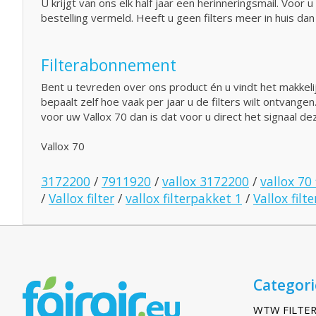
U krijgt van ons elk half jaar een herinneringsmail. Voo
bestelling vermeld. Heeft u geen filters meer in huis da
Filterabonnement
Bent u tevreden over ons product én u vindt het makkelij
bepaalt zelf hoe vaak per jaar u de filters wilt ontvange
voor uw Vallox 70 dan is dat voor u direct het signaal 
Vallox 70
3172200
/
7911920
/
vallox 3172200
/
vallox 70 
/
Vallox filter
/
vallox filterpakket 1
/
Vallox filte
Categor
WTW FILTER