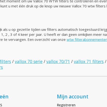
r u het moment om uw Vallox 70 WTW filters te controleren en eve
n kunt u met één druk op de knop uw nieuwe Vallox 70 wtw filters 
k als u op gezette tijden uw filters automatisch toegestuurd krij
n. 1, 2 , 3 of 4 keer per jaar. U heeft er dan geen omkijken meer 
deze te vervangen. Een overzicht van onze
wtw filterabonnemente
filters
/
vallox 70 serie
/
vallox 70/71
/
vallox 71 filters
rs
ieën
Mijn account
S
Registreren