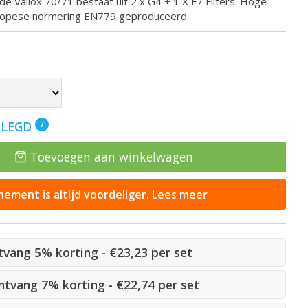
 de Vallox 70/71 bestaat uit 2 x G4 + 1 X F7 Filters. Hoge
Europese normering EN779 geproduceerd.
ELEGD
i
Toevoegen aan winkelwagen
ement is altijd voordeliger. Lees meer
ntvang 5% korting - €23,23 per set
ontvang 7% korting - €22,74 per set