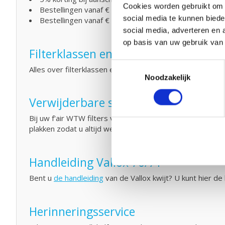
Cookies worden gebruikt om o
Bestellingen vanaf € 50,- geen verzendkosten (NL)
social media te kunnen biede
Bestellingen vanaf € 75,- geen verzendkosten (BE)
social media, adverteren en 
op basis van uw gebruik van
Filterklassen en normeringen
Toestemmingsselectie
Alles over filterklassen en normeringen. Het verschil tus
Noodzakelijk
Verwijderbare sticker
Bij uw f'air WTW filters van fairair krijgt u een handig
plakken zodat u altijd weet welke filters u moet bestelle
Handleiding Vallox 70/71
Bent u
de handleiding
van de Vallox kwijt? U kunt hier 
Herinneringsservice