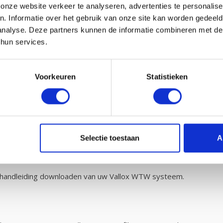
nze website verkeer te analyseren, advertenties te personalise
n. Informatie over het gebruik van onze site kan worden gedeel
analyse. Deze partners kunnen de informatie combineren met de 
 hun services.
sen G4 en F7. lees hier alles over
filterklassen en normeringen.
Voorkeuren
Statistieken
e sticker bijgeleverd waarop uw het type en merk van uw WTW filter
n. Wel zo handig dat u daarna nooit meer de verkeerde filters bes
Selectie toestaan
A
de handleiding downloaden van uw Vallox WTW systeem.