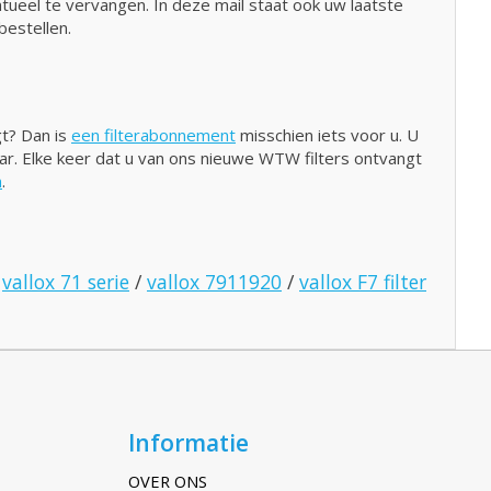
ntueel te vervangen. In deze mail staat ook uw laatste
bestellen.
gt? Dan is
een filterabonnement
misschien iets voor u. U
naar. Elke keer dat u van ons nieuwe WTW filters ontvangt
n
.
/
vallox 71 serie
/
vallox 7911920
/
vallox F7 filter
Informatie
OVER ONS