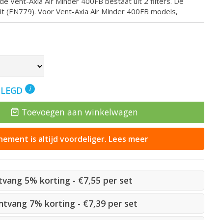
 de Vent-Axia Air Minder 400FB bestaat uit 2 filters. De
teit (EN779). Voor Vent-Axia Air Minder 400FB models,
ELEGD
i
Toevoegen aan winkelwagen
ement is altijd voordeliger. Lees meer
ntvang 5% korting - €7,55 per set
ontvang 7% korting - €7,39 per set