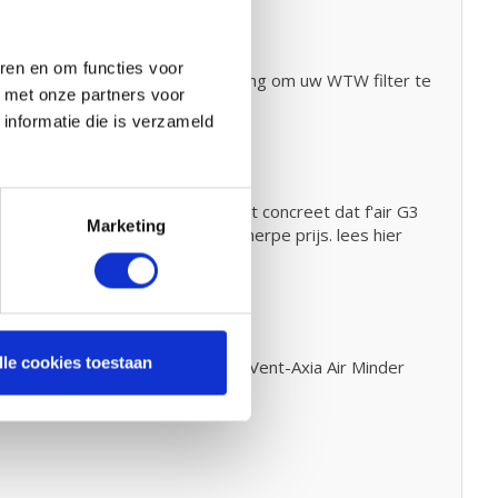
ren en om functies voor
en. Bekijk hiervoor onze handleiding om uw WTW filter te
d met onze partners voor
informatie die is verzameld
de 80% en 90% zijn. Dat betekent concreet dat f'air G3
Marketing
e kwaliteit filters voor een scherpe prijs. lees hier
lle cookies toestaan
 staat. Deze sticker kunt u op uw Vent-Axia Air Minder
eerde filters bestelt.