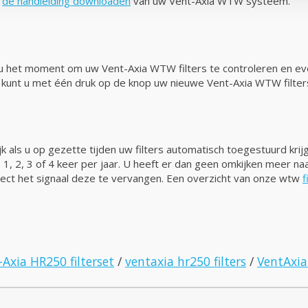
r
de handleiding downloaden
van uw Vent-Axia WTW systeem.
oor u het moment om uw Vent-Axia WTW filters te controleren en ev
an kunt u met één druk op de knop uw nieuwe Vent-Axia WTW filter
k als u op gezette tijden uw filters automatisch toegestuurd krij
n. 1, 2, 3 of 4 keer per jaar. U heeft er dan geen omkijken meer n
irect het signaal deze te vervangen. Een overzicht van onze wtw
f
-Axia HR250 filterset
/
ventaxia hr250 filters
/
VentAxia