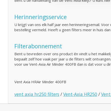
Bent u de handleiding van de Vent-Axia kwijt? U kunt hie
Herinneringsservice
U krijgt van ons elk half jaar een herinneringsemail. V
bestelling vermeld. Heeft u geen filters meer in huis d
Filterabonnement
Bent u tevreden over ons product én vindt u het makkelij
bepaalt zelf hoe vaak per jaar u de filters wilt ontvange
voor uw Vent-Axia Air Minder 400FB dan is dat voor u d
Vent Axia HRAir Minder 400FB
vent axia hr250 filters
/
Vent-Axia HR250
/
Vent