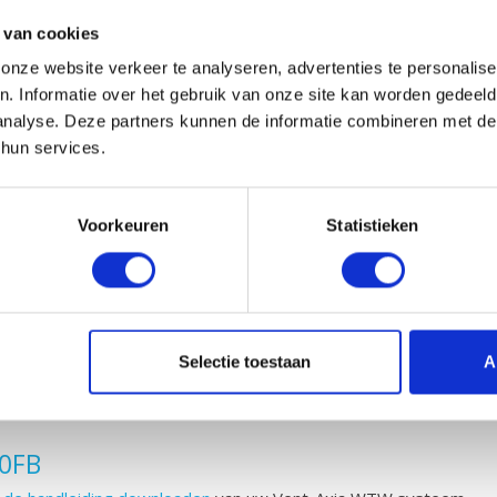
 van cookies
rhoud
nze website verkeer te analyseren, advertenties te personalise
 290FB kunt u eenvoudig zelf vervangen en in uw WTW unit plaats
n. Informatie over het gebruik van onze site kan worden gedeel
tvoeren door uw systeem tussendoor met
probiotica
te reinigen.
analyse. Deze partners kunnen de informatie combineren met de 
 hun services.
van G3 filters moet volgens de gestelde EN779 normering tussen 
Voorkeuren
Statistieken
vangen dan de normering voorschrijft. U bent dus verzekerd van hog
Selectie toestaan
A
 sticker bijgeleverd waarop uw het type en merk van uw WTW filter
 u moet bestellen. Wel zo handig dat u daarna nooit meer de verk
00FB