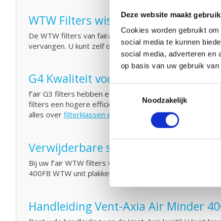
Deze website maakt gebruik
WTW Filters wisselen en klein onde
Cookies worden gebruikt om o
De WTW filters van fairair voor de Vent-Axia Air Minder
social media te kunnen biede
vervangen. U kunt zelf ook eenvoudig
klein onderhoud
ui
social media, adverteren en 
op basis van uw gebruik van
G4 Kwaliteit voor een G3 prijs
Toestemmingsselectie
f'air G3 filters hebben een afvang van 92%. De afvang 
Noodzakelijk
filters een hogere efficiency hebben en dus meer vuil af
alles over
filterklassen en normeringen.
Verwijderbare sticker
Bij uw f'air WTW filters van fairair krijgt u een handige
400FB WTW unit plakken zodat u altijd weet welke filters
Handleiding Vent-Axia Air Minder 4