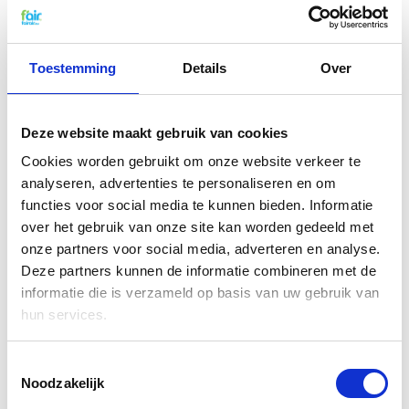
Bestellingen vanaf € 75,- geen verzendkosten
(BE)
Toestemming
Details
Over
WTW Filters wisselen en klein
onderhoud
De WTW filters van fairair voor de WOLF CFL 32
Deze website maakt gebruik van cookies
kunt u eenvoudig zelf vervangen en in uw WTW unit
Cookies worden gebruikt om onze website verkeer te
plaatsen. Bekijk hiervoor onze handleiding om uw
analyseren, advertenties te personaliseren en om
WTW filter te vervangen. U kunt zelf ook eenvoudig
functies voor social media te kunnen bieden. Informatie
klein onderhoud
uitvoeren door uw systeem
tussendoor met
probiotica
te reinigen.
over het gebruik van onze site kan worden gedeeld met
onze partners voor social media, adverteren en analyse.
Deze partners kunnen de informatie combineren met de
Verwijderbare sticker
informatie die is verzameld op basis van uw gebruik van
Bij uw f'air WTW filters van fairair krijgt u een
hun services.
handige sticker bijgeleverd waarop uw het type en
merk van uw WTW filter staat. Deze sticker kunt u
Toestemmingsselectie
op uw WOLF CFL WTW unit plakken zodat u altijd
Noodzakelijk
weet welke filters u moet bestellen. Wel zo handig
dat u daarna nooit meer de verkeerde filters