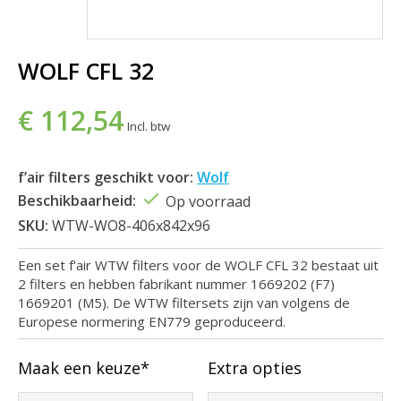
WOLF CFL 32
€ 112,54
Incl. btw
f’air filters geschikt voor:
Wolf
Beschikbaarheid:
Op voorraad
SKU:
WTW-WO8-406x842x96
Een set f'air WTW filters voor de WOLF CFL 32 bestaat uit
2 filters en hebben fabrikant nummer 1669202 (F7)
1669201 (M5). De WTW filtersets zijn van volgens de
Europese normering EN779 geproduceerd.
Maak een keuze*
Extra opties