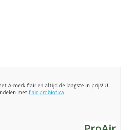
t A-merk f'air en altijd de laagste in prijs! U
handelen met
f'air probiotica
.
ProAir