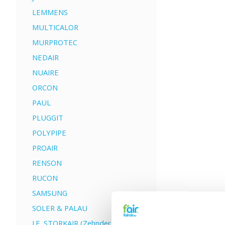
LEMMENS
MULTICALOR
MURPROTEC
NEDAIR
NUAIRE
ORCON
PAUL
PLUGGIT
POLYPIPE
PROAIR
RENSON
RUCON
SAMSUNG
SOLER & PALAU
J.E. STORKAIR (Zehnder)