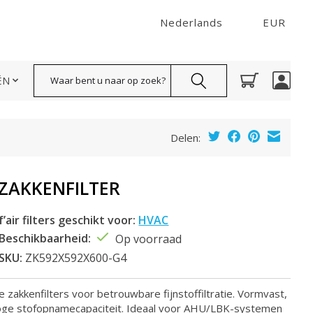
Nederlands
EUR
Zoeken
ËN
Delen:
ZAKKENFILTER
f’air filters geschikt voor:
HVAC
Beschikbaarheid:
Op voorraad
SKU:
ZK592X592X600-G4
e zakkenfilters voor betrouwbare fijnstoffiltratie. Vormvast,
oge stofopnamecapaciteit. Ideaal voor AHU/LBK-systemen