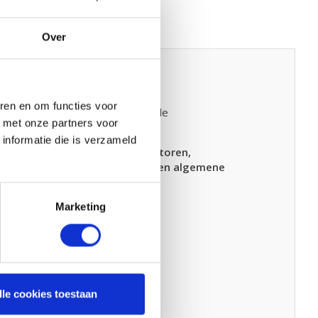
Over
 8 pockets
ren en om functies voor
 fijnstoffiltratie
in professionele
d met onze partners voor
informatie die is verzameld
 dit filter geschikt is voor
kantoren,
itsbehoefte
, zoals
voorfiltratie en algemene
Marketing
lle cookies toestaan