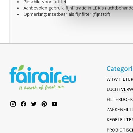
Geschikt voor: utiliteit, kantoren, technische ruimtes
Aanbevolen gebruik: fijnfiltratie in LBK’s (luchtbehand
Opmerking: inzetbaar als fijnfilter (fijnstof)
Categor
WTW FILTER
LUCHTVERW
FILTERDOEK
ZAKKENFILT
KEGELFILTER
PROBIOTISC