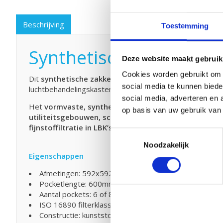
Beschrijving
Toestemming
Synthetisch zakkenfilt
Deze website maakt gebruik
Cookies worden gebruikt om o
Dit
synthetische zakkenfilter
in de maat
592x592x60
social media te kunnen biede
luchtbehandelingskasten (LBK’s).
social media, adverteren en 
Het
vormvaste, synthetische filtermedium
biedt een 
op basis van uw gebruik van
utiliteitsgebouwen, scholen, technische ruimtes, lic
fijnstoffiltratie in LBK’s
. (luchtbehandelingskasten)
Toestemmingsselectie
Noodzakelijk
Eigenschappen
Afmetingen: 592x592x600mm
Pocketlengte: 600mm
Aantal pockets: 6 of 8
ISO 16890 filterklasse: ISO course / ePM10, ePM1
Constructie: kunststof frame, synthetisch, vochtbest