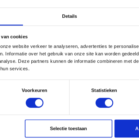
Details
er – 592x592x600mm – 6 of
 van cookies
nze website verkeer te analyseren, advertenties te personalise
0mm
met
6 of 8 pockets
(zakken) is ontworpen voor
betrouwbare
n. Informatie over het gebruik van onze site kan worden gedeel
analyse. Deze partners kunnen de informatie combineren met de 
stabiele luchtstroom en een goede stofopnamecapaciteit, waardoor
 hun services.
hte industrie en HVAC-installaties met algemene luchtkwalite
Voorkeuren
Statistieken
Selectie toestaan
A
endig