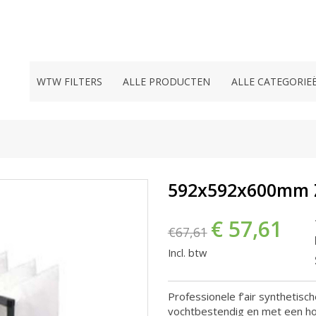
WTW FILTERS
ALLE PRODUCTEN
ALLE CATEGORIE
592x592x600mm 
€ 57,61
€67,61
Incl. btw
Professionele f’air synthetisch
vochtbestendig en met een h