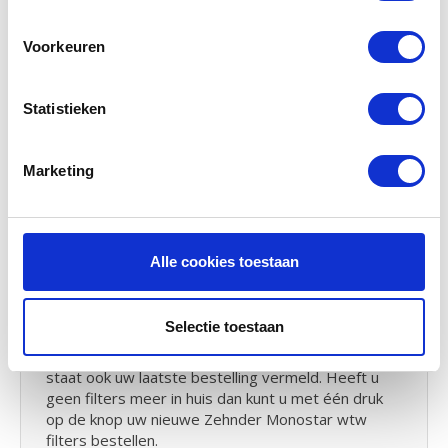
weet welke filters u moet bestellen. Wel zo handig
dat u daarna nooit meer de verkeerde filters
Voorkeuren
bestelt.
Statistieken
Handleiding Zehnder Monostar
11
Marketing
Bent u de handleiding van de Zehnder Monostar
kwijt? U kunt
hier
de handleiding downloaden van
uw WTW systeem
Alle cookies toestaan
Herinneringsservice
U krijgt van ons elk half jaar een herinneringsemail.
Selectie toestaan
Voor u het moment om uw WTW filters te
controlen en eventueel te vervangen. In deze mail
staat ook uw laatste bestelling vermeld. Heeft u
geen filters meer in huis dan kunt u met één druk
op de knop uw nieuwe Zehnder Monostar wtw
filters bestellen.