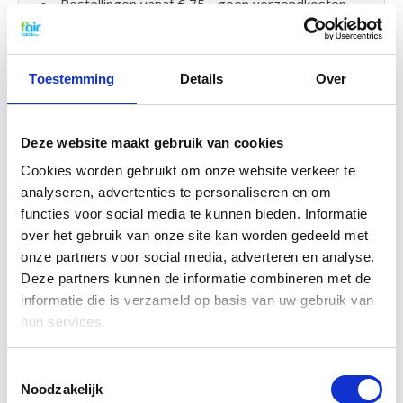
Bestellingen vanaf € 75,- geen verzendkosten
(BE)
Toestemming
Details
Over
WTW Filters wisselen en klein
onderhoud
Deze website maakt gebruik van cookies
De WTW filters van fairair voor de Zehnder
Monostar 11 kunt op eenvoudig zelf vervangen en
Cookies worden gebruikt om onze website verkeer te
in uw WTW unit plaatsen. Bekijk hiervoor
de
analyseren, advertenties te personaliseren en om
handleiding
om uw WTW filter te vervangen. U kunt
functies voor social media te kunnen bieden. Informatie
ook eenvoudig
klein onderhoud
zelf uitvoeren door
over het gebruik van onze site kan worden gedeeld met
uw systeem
met probiotica
tussendoor te
onze partners voor social media, adverteren en analyse.
reinigen.
Deze partners kunnen de informatie combineren met de
informatie die is verzameld op basis van uw gebruik van
Verwijderbare Sticker label:
hun services.
Bij uw f'air WTW filters van fairair krijgt u een
handige sticker bijgeleverd waarop uw het type en
Toestemmingsselectie
merk van uw WTW filter staat. Deze sticker kunt u
Noodzakelijk
op uw Zehnder WTW unit plakken zodat u altijd