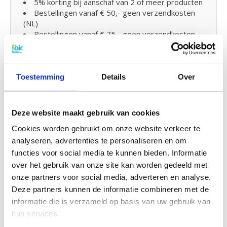
5% korting bij aanschaf van 2 of meer producten
Bestellingen vanaf € 50,- geen verzendkosten
(NL)
Bestellingen vanaf € 75,- geen verzendkosten
(BE)
WTW Filters wisselen en klein
Toestemming
Details
Over
onderhoud
De WTW filters van fairair voor de Aldes Minie Fly
Deze website maakt gebruik van cookies
met bypass kunt op eenvoudig zelf vervangen en in
uw WTW unit plaatsen. Bekijk hiervoor
de
Cookies worden gebruikt om onze website verkeer te
handleiding
om uw WTW filter te vervangen. U kunt
analyseren, advertenties te personaliseren en om
ook eenvoudig
klein onderhoud
zelf uitvoeren door
functies voor social media te kunnen bieden. Informatie
uw systeem met
probiotica
tussendoor te
over het gebruik van onze site kan worden gedeeld met
reinigen.
onze partners voor social media, adverteren en analyse.
Deze partners kunnen de informatie combineren met de
Verwijderbare Sticker label:
informatie die is verzameld op basis van uw gebruik van
hun services.
Bij uw f'air WTW filters van fairair krijgt u een
handige sticker bijgeleverd waarop uw het type en