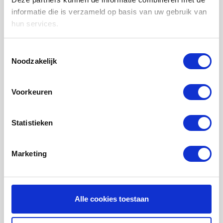
LUCHTVERWARMING FILTERS
informatie die is verzameld op basis van uw gebruik van
hun services.
FILTERDOEKEN / MATTEN
ZAKKENFILTERS
Toestemmingsselectie
Noodzakelijk
KEGELFILTERS - CONISCHE FILTERS
PROBIOTISCHE REINIGINGSPRODUCTEN
Voorkeuren
ONDERHOUD WTW VENTILATIE
INFORMATIE OVER WTW VENTILATIE
Statistieken
UHOO - DÈ BINNENKLIMAAT MONITOR
Marketing
Mijn account
Registreren
Mijn bestellingen
Alle cookies toestaan
Mijn tickets