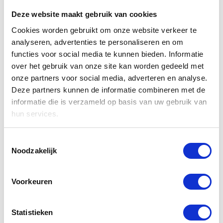
APURE VENT D250
APURE FLOW D450
Deze website maakt gebruik van cookies
€34,95
€34,95
€44,95
Cookies worden gebruikt om onze website verkeer te
analyseren, advertenties te personaliseren en om
functies voor social media te kunnen bieden. Informatie
Sale
over het gebruik van onze site kan worden gedeeld met
onze partners voor social media, adverteren en analyse.
Deze partners kunnen de informatie combineren met de
informatie die is verzameld op basis van uw gebruik van
hun services.
Toestemmingsselectie
HRU 2/3 (Ecofan HRU-2 HRU-3 /
HRU (GH / GL / WH / WHE / WL /
Noodzakelijk
HRU-3GB / HRU-GU-L-009)
WLE)
€9,95
€9,95
€10,75
Voorkeuren
Sale
Statistieken