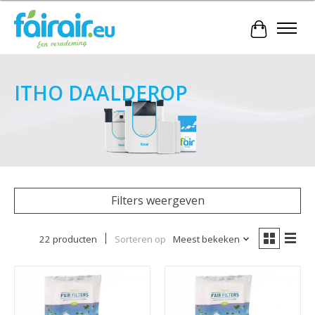
Winkelwa
ITHO DAALDEROP
Filters weergeven
22 producten
Sorteren op
Meest bekeken