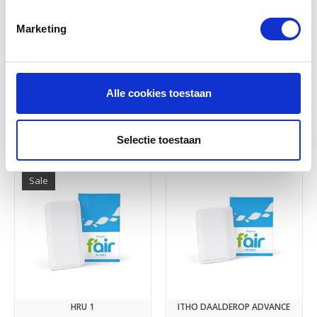
Marketing
Alle cookies toestaan
Itho Daalderop Filter
APURE VENT D175
Abonnement
€9,95
€8,05
€8,95
Selectie toestaan
Sale
HRU 1
ITHO DAALDEROP ADVANCE