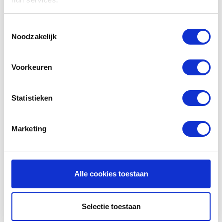
efficiency hebben en dus meer vuil afvangen dan
de
normering
voorschrijft. U bent dus verzekerd van
hoge kwaliteit filters voor een scherpe prijs.
Toestemmingsselectie
Noodzakelijk
Verwijderbare sticker
Voorkeuren
Bij uw f'air WTW filters van fairair krijgt u een
handige sticker bijgeleverd waarop uw het type en
merk van uw WTW filter staat. Deze sticker kunt u
Statistieken
op uw WTW unit plakken zodat u altijd weet welke
filters u moet bestellen. Wel zo handig dat u daarna
nooit meer de verkeerde filters bestelt.
Marketing
Handleiding Itho Daalderop HRU
Eco 150
Alle cookies toestaan
Bent u de handleiding van de Itho HRU kwijt? U
kunt hier
de handleiding
downloaden van uw WTW
systeem. Lees in uw handleiding hoe u Itho filters
Selectie toestaan
kunt schoonmaken en Itho filters kunt verwisselen.