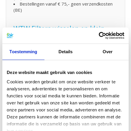
Bestellingen vanaf € 75,- geen verzendkosten
(BE)
WTW Filters wisselen en klein
onderhoud
De WTW filters van fairair voor de Itho HRU Eco
150 kunt op eenvoudig zelf vervangen en in uw
Toestemming
Details
Over
WTW unit plaatsen. Bekijk hiervoor
de handleiding
om uw WTW filter te reinigen en te vervangen. U
kunt ook eenvoudig
klein onderhoud
zelf uitvoeren
Deze website maakt gebruik van cookies
door uw systeem met
probiotica
tussendoor te
reinigen. lees hier hoe.
Cookies worden gebruikt om onze website verkeer te
analyseren, advertenties te personaliseren en om
functies voor social media te kunnen bieden. Informatie
G4 Kwaliteit voor een G3 prijs
over het gebruik van onze site kan worden gedeeld met
f'air G3 filters hebben een afvang van 92%. De
onze partners voor social media, adverteren en analyse.
afvang van G3 filters moet volgens de gestelde
Deze partners kunnen de informatie combineren met de
EN779 normering tussen de 80% en 90% zijn. Dat
informatie die is verzameld op basis van uw gebruik van
betekent concreet dat f'air G3 filters een hogere
hun services.