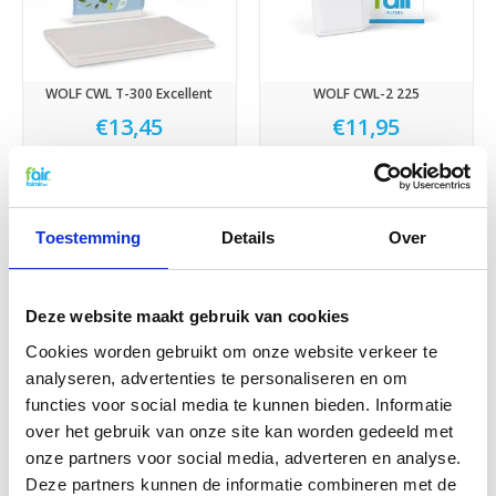
WOLF CWL T-300 Excellent
WOLF CWL-2 225
€13,45
€11,95
Sale
Toestemming
Details
Over
Deze website maakt gebruik van cookies
Cookies worden gebruikt om onze website verkeer te
analyseren, advertenties te personaliseren en om
WOLF CWL-2 325/400
WOLF CWL-2-450/600
functies voor social media te kunnen bieden. Informatie
€11,95
€14,95
€18,45
over het gebruik van onze site kan worden gedeeld met
onze partners voor social media, adverteren en analyse.
Deze partners kunnen de informatie combineren met de