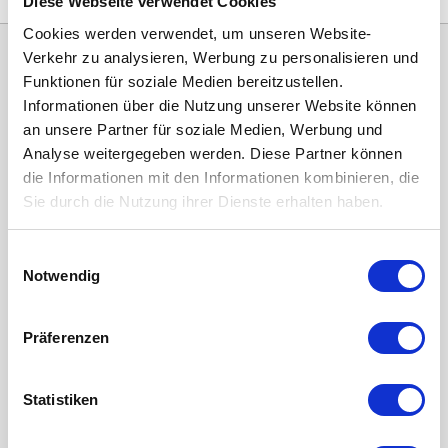
€12,50
€11,49
Diese Webseite verwendet Cookies
Cookies werden verwendet, um unseren Website-
Verkehr zu analysieren, Werbung zu personalisieren und
Funktionen für soziale Medien bereitzustellen.
Informationen über die Nutzung unserer Website können
an unsere Partner für soziale Medien, Werbung und
Analyse weitergegeben werden. Diese Partner können
die Informationen mit den Informationen kombinieren, die
Sie durch die Nutzung ihrer Dienste erhalten haben.
Kategorien
Einwilligungsauswahl
ERSATZFILTER / GERÄTEFILTER
Notwendig
LUFTHEIZUNG FILTER
Präferenzen
FILTERMATTEN / TÜCHER
TASCHENFILTER
Statistiken
KEGELFILTER
PROBIOTISCHE REINIGUNGSPRODUKTE