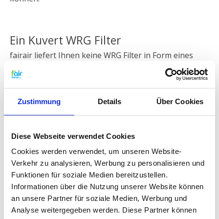
Ein Kuvert WRG Filter
fairair liefert Ihnen keine WRG Filter in Form eines
Kuverts. Es mag sein das unsere Konkurrenten Ihnen
erzählen dass Diese billiger sind – sie müssen den
Drahtrahmen immerhin nicht selber
produzieren/hantieren und auch nicht versenden.
Zustimmung
Details
Über Cookies
Aber der Drahtrahmen eines WRG Filters mit einer
Kuvert-Form (auch Briefumschlag Filter genannt) ist
schädlich für Ihre Gesundheit. Ein verschmutzter Filter
Diese Webseite verwendet Cookies
enthält zahlreiche Bakterien und Feinstaub, Welcher
freikommt wenn Sie den Filter von seinem Rahmen
Cookies werden verwendet, um unseren Website-
lösen. Diese möchten Sie auf keinen Fall einatmen.
Verkehr zu analysieren, Werbung zu personalisieren und
Deswegen sollte ein verschmutzter Filter sofort in den
Funktionen für soziale Medien bereitzustellen.
Abfallcontainer gelangen.
Informationen über die Nutzung unserer Website können
an unsere Partner für soziale Medien, Werbung und
Analyse weitergegeben werden. Diese Partner können
Probiotika und Filter