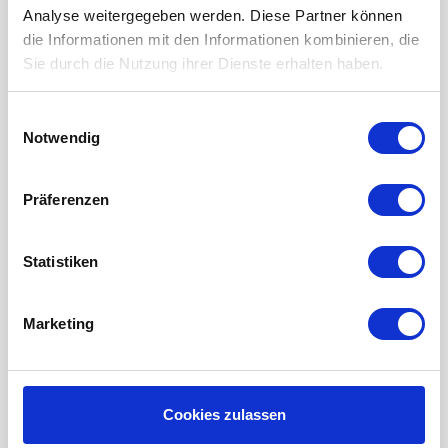
Analyse weitergegeben werden. Diese Partner können
LUFTHEIZUNG FILTER
die Informationen mit den Informationen kombinieren, die
Sie durch die Nutzung ihrer Dienste erhalten haben.
FILTERMATTEN / TÜCHER
TASCHENFILTER
Einwilligungsauswahl
KEGELFILTER
Notwendig
PROBIOTISCHE REINIGUNGSPRODUKTE
Präferenzen
Wartung der Lüftungsanlage
INFORMATIONEN ÜBER WRG LÜFTUNG
Statistiken
RAUMKLIMA-MONITOR UHOO!
Mein Konto
Marketing
Kundenkonto anlegen
Meine Bestellungen
Cookies zulassen
Meine Nachrichten (Tickets)