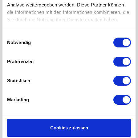
Analyse weitergegeben werden. Diese Partner können
LUFTHEIZUNG FILTER
die Informationen mit den Informationen kombinieren, die
Sie durch die Nutzung ihrer Dienste erhalten haben.
FILTERMATTEN / TÜCHER
TASCHENFILTER
Einwilligungsauswahl
KEGELFILTER
Notwendig
PROBIOTISCHE REINIGUNGSPRODUKTE
Präferenzen
Wartung der Lüftungsanlage
INFORMATIONEN ÜBER WRG LÜFTUNG
Statistiken
RAUMKLIMA-MONITOR UHOO!
Mein Konto
Marketing
Kundenkonto anlegen
Meine Bestellungen
Cookies zulassen
Meine Nachrichten (Tickets)