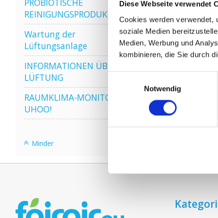
PROBIOTISCHE
Diese Webseite verwendet 
REINIGUNGSPRODUKTE
Cookies werden verwendet, u
HRU Ecofa
soziale Medien bereitzustell
Wartung der
Medien, Werbung und Analyse
Lüftungsanlage
kombinieren, die Sie durch d
INFORMATIONEN ÜBER WRG
LÜFTUNG
Einwilligungsauswahl
Notwendig
RAUMKLIMA-MONITOR
UHOO!
Minder
Kategor