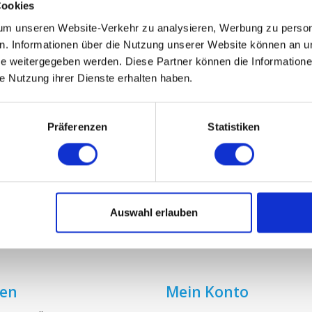
Cookies
m unseren Website-Verkehr zu analysieren, Werbung zu persona
n 3 (BVF/L BVF/G en BVF/H) G3, G4 oder
en. Informationen über die Nutzung unserer Website können an un
F7 Filters
 weitergegeben werden. Diese Partner können die Informatione
€9,95
ie Nutzung ihrer Dienste erhalten haben.
Präferenzen
Statistiken
Auswahl erlauben
ien
Mein Konto