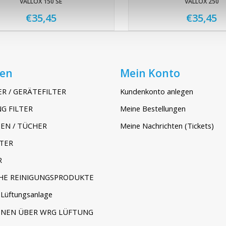
VALLOX 150 SE
VALLOX 250
€35,45
€35,45
ien
Mein Konto
ER / GERÄTEFILTER
Kundenkonto anlegen
G FILTER
Meine Bestellungen
EN / TÜCHER
Meine Nachrichten (Tickets)
TER
R
HE REINIGUNGSPRODUKTE
Lüftungsanlage
ONEN ÜBER WRG LÜFTUNG