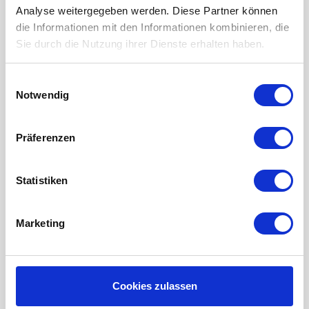
Analyse weitergegeben werden. Diese Partner können
LUFTHEIZUNG FILTER
die Informationen mit den Informationen kombinieren, die
Sie durch die Nutzung ihrer Dienste erhalten haben.
FILTERMATTEN / TÜCHER
TASCHENFILTER
Einwilligungsauswahl
KEGELFILTER
Notwendig
PROBIOTISCHE REINIGUNGSPRODUKTE
Präferenzen
Wartung der Lüftungsanlage
INFORMATIONEN ÜBER WRG LÜFTUNG
Statistiken
RAUMKLIMA-MONITOR UHOO!
Mein Konto
Marketing
Kundenkonto anlegen
Meine Bestellungen
Cookies zulassen
Meine Nachrichten (Tickets)