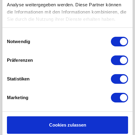
Analyse weitergegeben werden. Diese Partner können
LUFTHEIZUNG FILTER
die Informationen mit den Informationen kombinieren, die
Sie durch die Nutzung ihrer Dienste erhalten haben.
FILTERMATTEN / TÜCHER
TASCHENFILTER
Einwilligungsauswahl
KEGELFILTER
Notwendig
PROBIOTISCHE REINIGUNGSPRODUKTE
Präferenzen
Wartung der Lüftungsanlage
INFORMATIONEN ÜBER WRG LÜFTUNG
Statistiken
RAUMKLIMA-MONITOR UHOO!
Mein Konto
Marketing
Kundenkonto anlegen
Meine Bestellungen
Cookies zulassen
Meine Nachrichten (Tickets)