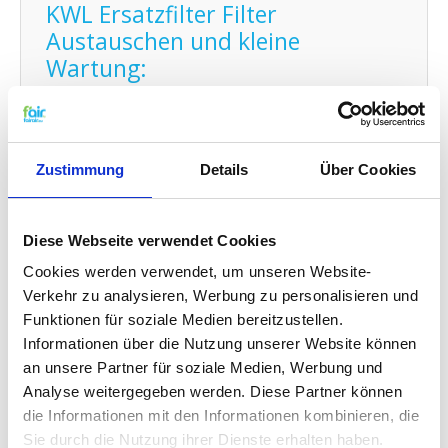
KWL Ersatzfilter Filter
Austauschen und kleine
Wartung:
Den Filter von fairair für den SILAVENT
luftungsanlage können Sie auf einfache Weise
selber austauschen und den neuen Filter in Ihr
kontrollierte Wohnraumlüftung (KWL) Element
Zustimmung
Details
Über Cookies
anbringen. Schauen Sie dafür auf unsere
Gebrauchsanleitung
für den Austausch Ihres Ersatz
Filters. Sie können auch problemlos
Diese Webseite verwendet Cookies
kleine
Wartungen selber durchführen
indem Sie Ihr
System zwischendurch mit Probiotika reinigen.
Cookies werden verwendet, um unseren Website-
Verkehr zu analysieren, Werbung zu personalisieren und
Funktionen für soziale Medien bereitzustellen.
G4 Qualität zu einem G3 Preis:
Informationen über die Nutzung unserer Website können
f'air G3 Filter haben eine Auffangkapazität von 92%.
an unsere Partner für soziale Medien, Werbung und
Die Auffangkapazität eines G3 Filters muss den
Analyse weitergegeben werden. Diese Partner können
festgelegten EN779 Standards entsprechend
die Informationen mit den Informationen kombinieren, die
zwischen 80% und 90% betragen. Das bedeutet
Sie durch die Nutzung ihrer Dienste erhalten haben.
konkret das f'air G3 Filter eine höhere Effizienz