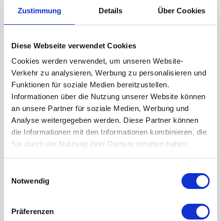
- Eine gute Staubspeicherkapazität
für stabile
Zustimmung
Details
Über Cookies
Leistung während der Standzeit besitzt
- Als Vor- oder Feinfilter
in ein- oder mehrstufigen
Filtrationssystemen eingesetzt werden kann
Diese Webseite verwendet Cookies
Cookies werden verwendet, um unseren Website-
Für welche Anwendungen?
Verkehr zu analysieren, Werbung zu personalisieren und
Funktionen für soziale Medien bereitzustellen.
Informationen über die Nutzung unserer Website können
- Büro- und Verwaltungsgebäude
an unsere Partner für soziale Medien, Werbung und
- Schulen, öffentliche Einrichtungen und
Analyse weitergegeben werden. Diese Partner können
Gesundheitswesen
die Informationen mit den Informationen kombinieren, die
- Gewerbliche Lüftungssysteme und Einzelhandel
Sie durch die Nutzung ihrer Dienste erhalten haben.
- Technikräume, Serverräume und leichte Industrie
- Produktions- und Logistikumgebungen
- RLT-Anlagen mit Standard- bis mittleren
Einwilligungsauswahl
Luftvolumenströmen
Notwendig
Vorteile für Installateure &
Präferenzen