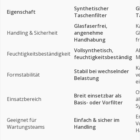
Synthetischer
G
Eigenschaft
Taschenfilter
T
Glasfaserfrei,
K
Handling & Sicherheit
angenehme
G
Handhabung
f
Vollsynthetisch,
A
Feuchtigkeitsbeständigkeit
feuchtigkeitsbeständig
M
K
Stabil bei wechselnder
Formstabilität
v
Belastung
e
O
Breit einsetzbar als
Einsatzbereich
ä
Basis- oder Vorfilter
S
E
Geeignet für
Einfach & sicher im
V
Wartungsteams
Handling
H