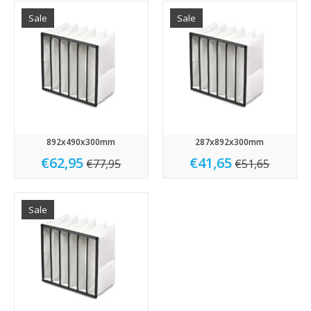
Sale
Sale
892x490x300mm
287x892x300mm
€62,95
€41,65
€77,95
€51,65
Sale