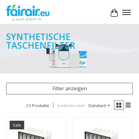
Ihr Waren
SYNTHETISCHE
TASCHENFILTER
Filter anzeigen
23 Produkte
Sortieren nach
Standard
Sale